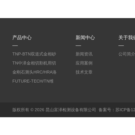
产品中心
新闻中心
关于我
TNP-BTN双道式金相砂
新闻资讯
公司简
带机/金相研磨机
TN中泽金相切割机用切
应用案例
削油/金相冷却液
金刚石测头HRC/HRA洛
技术文章
氏硬度计专用
FUTURE-TECH/TN维
氏金刚石压头HV/HMV
版权所有 © 2026 昆山富泽检测设备有限公司
备案号：苏ICP备120