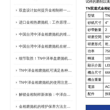
试样的磨削以满
TN双道式金相
双盘设计如何提升金相制样一致性？TN中泽磨抛机深度解析
型號
TN
进口金相热磨抛机：工作原理与优点科普
砂紙尺寸
4"
砂帶數量
2
中国台湾中泽金相磨抛机的维护保养方法
研磨空間
90
研磨形式
乾
中国台湾中泽金相磨抛机在材料科学研究中发挥着重要作用
功率
75
细节取胜！TN中泽单盘磨抛机如何破解金相制样痛点？
轉速
10
顯示介面
LE
TN中泽金相磨抛机可满足各种试样的研磨需求
機台尺寸
66
機台重量
TN中泽金相磨抛机的使用注意事项
電源
AC
配件
拆
解锁金相制样新体验：中泽自动金相单盘磨抛机实力登场
金相磨抛机的维护保养方法主要包括以下几个方面