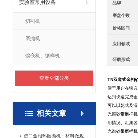
实验室常用设备
品牌
磨盘个数
切割机
价格区间
磨抛机
应用领域
镶嵌机、镶样机
研磨形式
查看全部分类
TN双道式金相
便于用户在镶嵌
达到快速完成金
可以以乾式及湿
相关文章
光谱砂带磨样机
用情况、汇集各
光谱砂带磨样机
进口金相热磨抛机：材料微观分析的实用工具