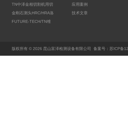
带机/金相研磨机
TN中泽金相切割机用切
应用案例
削油/金相冷却液
金刚石测头HRC/HRA洛
技术文章
氏硬度计专用
FUTURE-TECH/TN维
氏金刚石压头HV/HMV
版权所有 © 2026 昆山富泽检测设备有限公司
备案号：苏ICP备120