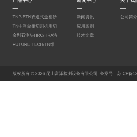
产品中心
新闻中心
关于我
TNP-BTN双道式金相砂
新闻资讯
公司简
带机/金相研磨机
TN中泽金相切割机用切
应用案例
削油/金相冷却液
金刚石测头HRC/HRA洛
技术文章
氏硬度计专用
FUTURE-TECH/TN维
氏金刚石压头HV/HMV
版权所有 © 2026 昆山富泽检测设备有限公司
备案号：苏ICP备120