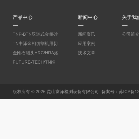
产品中心
新闻中心
关于我
TNP-BTN双道式金相砂
新闻资讯
公司简
带机/金相研磨机
TN中泽金相切割机用切
应用案例
削油/金相冷却液
金刚石测头HRC/HRA洛
技术文章
氏硬度计专用
FUTURE-TECH/TN维
氏金刚石压头HV/HMV
版权所有 © 2026 昆山富泽检测设备有限公司
备案号：苏ICP备120