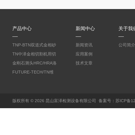
产品中心
新闻中心
关于我
TNP-BTN双道式金相砂
新闻资讯
公司简
带机/金相研磨机
TN中泽金相切割机用切
应用案例
削油/金相冷却液
金刚石测头HRC/HRA洛
技术文章
氏硬度计专用
FUTURE-TECH/TN维
氏金刚石压头HV/HMV
版权所有 © 2026 昆山富泽检测设备有限公司
备案号：苏ICP备120