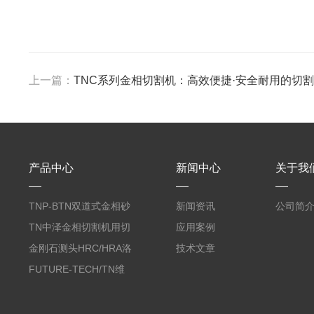
上一篇：
TNC系列金相切割机：高效便捷·安全耐用的切
产品中心
新闻中心
关于我
TNP-BTN双道式金相砂
新闻资讯
公司简
带机/金相研磨机
TN中泽金相切割机用切
应用案例
削油/金相冷却液
金刚石测头HRC/HRA洛
技术文章
氏硬度计专用
FUTURE-TECH/TN维
氏金刚石压头HV/HMV