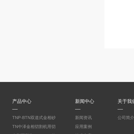
产品中心
新闻中心
关于我
TNP-BTN双道式金相砂
新闻资讯
公司简
带机/金相研磨机
TN中泽金相切割机用切
应用案例