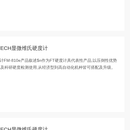
-TECH显微维氏硬度计
度计FM-810e产品叙述$n作为FT硬度计具代表性产品,以压倒性优势
属及科研硬度检测使用,从经济型到高自动化机种皆可搭配及升级。
-TECH显微维氏硬度计