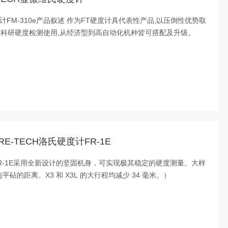
度计FM-310e产品叙述 作为FT硬度计具代表性产品,以压倒性优势取
及科研硬度检测使用,从经济型到高自动化机种皆可搭配及升级。
URE-TECH洛氏硬度计FR-1E
计FR-1E采用全新设计的坚固机身，可实现极其稳定的硬度测量。大样
与平砧的距离。X3 和 X3L 的大行程均减少 34 毫米。）