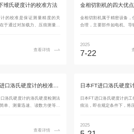
择合适的镶嵌料（如酚醛树脂、
可实现样品的自动加压、加
下维氏硬度计的校准方法
金相切割机的四大优点
等，根据样品材质和后续打磨需
少人工干预，提高操作精
。将待镶嵌的金相样品（如金属
ZXQ-3Q金相气动自动镶嵌
度计的校准是保证测量精度的关
金相切割机属于精密设备，
小零件）放入镶嵌模具的中心位
系统和触摸屏，一键即可
在于通过对加载力、压痕测量系
合理，主要部件如电机、导
品...
压、...
台平整度等核心部件的校验与调
采用高品质耐用型产品，日
硬度值误差控制在标准允许范围
对简单。定期更换冷却液
2025
是具体的校准方法与操作要点：
域、检查刀片磨损情况并适
查看详情
7-22
校准？避免这些常见误差维氏硬
保证设备长期稳定运行。金
量原理是通过特定加载力将金刚
点：(一)切割精度高能够实
入试样，测量压痕对角线长度计
更精细的切割控制，对于微
V=0.1891×F/d²，F为加载力，
准确取样的位置，可严格按
线平均值）。若加载力不准、压头
行切割，误差小。这一特性
日本FT进口洛氏硬度计的校准方法
量系统偏差，会直接导致结果失
零部件或珍贵材料样本上获
如：加载力实际值比设定值大
高度的代表性，为准确分析
进口洛氏硬度计的洛氏硬度检测法
日本FT进口洛氏硬度计的工
能使硬度值偏高8%-12%；...
构、缺陷分布等关键信息
简单、测量迅速、读数方便等特
痕法，即在规定条件下，将压
障。例如在电子...
了常用的硬度检测法之一(与布氏
锥、钢球或硬质合金球)分两
度检测法并列)，广泛应用于机械
样表面。施加初试验力，记
2025
冶金、化工、建材等众多工业领
随后施加主试验力，保持
查看详情
5-21