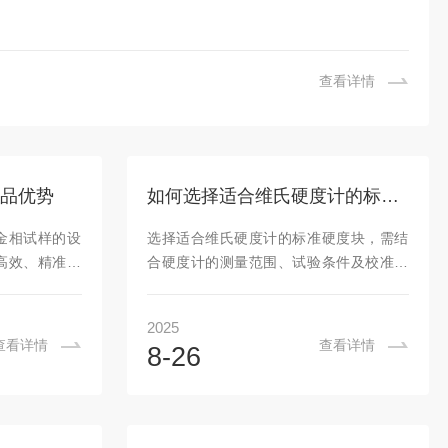
查看详情
品优势
如何选择适合维氏硬度计的标准硬度块?
金相试样的设
选择适合维氏硬度计的标准硬度块，需结
高效、精准、
合硬度计的测量范围、试验条件及校准需
具体介绍：高
求，遵循“匹配性、准确性、适用性”原
相镶嵌机采用
则，具体可从以下几方面着手：一、匹配
2025
镶嵌时间缩短
硬度计的测量范围标准硬度块的硬度值需
查看详情
查看详情
8-26
自动金相试样镶
落在维氏硬度计的有效测量区间内，且应
作，能大幅提
覆盖日常测量的典型硬度范围。维氏硬度
需求。自动化
计有不同量程（如显微维氏HV0.1-HV10、
，金相镶嵌机
宏观维氏HV5-HV100），需对应选择硬度