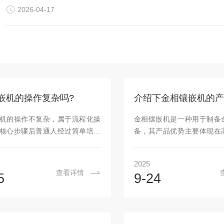
2026-04-17
嵌机的操作复杂吗?
介绍下金相镶嵌机的产
机的操作不复杂，属于流程化操
金相镶嵌机是一种用于制备
核心步骤后普通人经过简单培训
备，其产品优势主要体现在
，无需专业技术背景。其操作逻
安全、便捷等方面，以下是
“样品固定→加热加压→冷却成
效性快速镶嵌：部分自动金
2025
核心环节展开，整体流程标准化，
内嵌式加热冷却结构，可将
查看详情
5
9-24
备多配有自动化功能，进一步降
至6分钟左右，如HXQ-5型
难度。一、核心操作步骤（以热
嵌机，还支持双工位同时操
机为例）热压镶嵌是很常用的类
升工作效率，满足批量检测
步骤固定，通常可分为4步：准备
操作：通过自动化控制系统