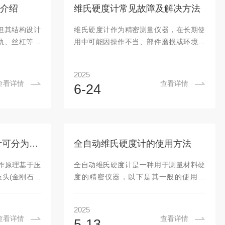
热和冷却，减
块：例如常用的HV10硬度计，应选硬度值
介绍
维氏硬度计常见故障及解决方法
度和效率，如
在100-800HV的块（避免接近量程上限/下
机，通过PLC
限，通常取量程的20%-80%区间，测量误
但其结构设计
维氏硬度计作为精密测量仪器，在长期使
完成加热、加
差更小）。...
轨、丝杠等均
用中可能因操作不当、部件磨损或环境因
常维护保养相
素出现故障。以下是常见故障的系统性分
、清洁切割区
析及解决方法，涵盖机械、光学、电气等
2025
时更换，便能
核心模块：一、加载系统故障：硬度值偏
查看详情
查看详情
6-24
相切割机的优
差的主要原因1.加载无力或无法加载故障
现微米级甚至
表现：按下加载按钮后，砝码无下落动
小试样或需要
作，硬度值显示异常。可能原因：砝码悬
照预设尺寸进
挂系统卡顿：砝码导轨生锈或异物卡住，
确保了从复杂
导致重力无法传导；加载电机故障：步进
日本FT进口洛氏硬度计可分为手动型和电动型两种
全自动维氏硬度计的使用方法
取的试样具有
电机驱动电路损坏，或电机齿轮磨损打
材料的微观结
滑；杠杆机构变形：长期过载使用导致加
作原理基于压
全自动维氏硬度计是一种用于测量材料硬
提供了可靠保
载杠杆弯曲，力传导失效。解决方法：清
头(金刚石圆
度的精密仪器，以下是其一般的使用方
洁砝码导轨并涂...
个步骤压入试
法：准备工作1.检查仪器：确保硬度计外
录压入深度；
观无损坏，各部件连接正常，电源插头插
2025
一定时间后卸
好，显示屏及操作面板无异常。2.选择压
查看详情
查看详情
5-13