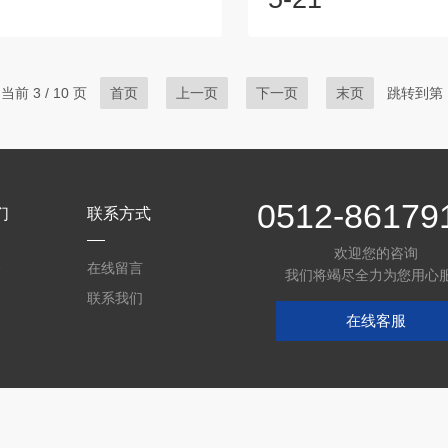
科研、质量检测等机构，为材料
除，测量残余压痕深度。硬
和产品质量控制提供了重要的依
压痕残余深度成反比，即压
FT进口洛氏硬度计的校准：1.选
越高。按应用方式，可分为
标准硬度块：-标准硬度块的硬度
型和综合型。一般型适用于
当前 3 / 10 页
首页
上一页
下一页
末页
跳转到第
被测物体的硬度范围，且硬度块
度测试；表面型则专门用于
等级要高于被校准的硬度计。例
的硬度，能够更准确地反
被测物体的硬度预计在HRC40-
况；综合型则结合了多种功
，那么应选择硬度值在该范围内...
同类型材料和不同测试需求
按操作方式...
0512-86179
们
联系方式
欢迎您的咨询
介
在线留言
我们将竭尽全力为您用心
联系我们
在线客服