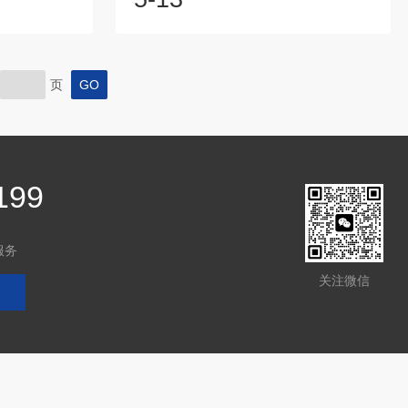
度值的大小与
头和载荷：根据被测材料的性质和硬度范
痕越浅，硬度
围，参照维氏硬度计的使用说明书，选择
一般型、表面
合适的金刚石压头和试验载荷。一般来
常规材料的硬
说，硬度较高的材料需选择较大的载荷和
页
测试材料表面
较小的压头，硬度较低的材料则相反。3.
映表层硬度状
安装压头：小心地将选好的压头安装在硬
能，可满足不
度计的主轴上，确保安装牢固，避免在试
的硬度检测。
验过程中发生晃动。4.准备试样：试样的
表面应平...
199
服务
关注微信