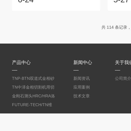
的核心工具之一，在科研与工业领域发挥
域，以及
着不可替代的作用。日本FT未来科技显微
性能评估
维氏硬度计的测定步骤：1.试样准备：-取
据。日本
样：根据测试需求，使用金相切割机等设
择合适的
共 114 条记录，
备从待测材料上切取合适大小的试样。-镶
值应接近
嵌：若试样过小或形状不规则，可将其镶
的精度
嵌在合适的树脂或其他支撑材料中，便于
如，如果
后续操作。-打磨与抛光：依次使用不同
50之间
目...
产品中心
新闻中心
关于我
TNP-BTN双道式金相砂
新闻资讯
公司简
带机/金相研磨机
TN中泽金相切割机用切
应用案例
削油/金相冷却液
金刚石测头HRC/HRA洛
技术文章
氏硬度计专用
FUTURE-TECH/TN维
氏金刚石压头HV/HMV