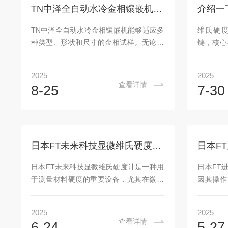
装，适配多种尺寸产品并提升操作安全。
阶段：选
TN中泽全自动水冷金相镶嵌机的优势特点分析
介绍一
可选配的智慧进刀机能，通过电流与负载
环氧树脂
联动实现拟人化切割，可处理更坚硬材
求确定）
TN中泽全自动水冷金相镶嵌机能够适应多
维氏硬
料，同时延长切割片寿命、降低成...
薄片、细
种类型、形状和尺寸的金相试样。无论是
键，核心
置，确保样
微小的金属颗粒、薄片状的陶瓷试样，还
统、工作
是形状复杂的零部件，都可以通过选择合
整，确保
2025
2025
适的模具与镶嵌工艺参数进行有效的镶
内。以下
查看详情
8-25
7-30
嵌。并且，对于不同种类的镶嵌材料，如
为什么要
各种热固性树脂、特殊塑料等，设备也能
度计的测
通过参数调整实现良好的兼容性，满足了
石压头压
不同材料研究与工业应用的需求。在设计
算硬度（H
上充分考虑了安全因素，加热、加压与水
d为对角
日本FT未来科技显微维氏硬度计是用于测量材料硬度的重要设备
冷系统均配备有*的安全防护装置。例如，
磨损或测
加热系统具有过热保护功能，防止温度失
真。例
日本FT未来科技显微维氏硬度计是一种用
日本FT
控引发火灾或损坏设备；压力系统设有压
10%，可
于测量材料硬度的重要设备，尤其在微小
因其操作
力限制与泄...
试样和薄层结构的硬度检测方面具有特殊
点，成为
的优势，凭借其高精度、微小试验力和显
和维氏硬
2025
2025
微观测能力，成为材料微观力学性能表征
制造、
查看详情
6-24
5-27