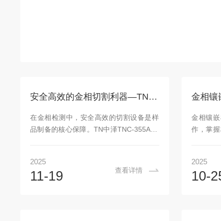
安全高效的金相切割利器—TN中泽全自动金相切割机
金相镶
在金相检测中，安全高效的切割设备是样
金相镶嵌
品制备的核心保障。TN中泽TNC-355ASL
作，掌握
全自动金相切割机，以人性化设计与专业
即可上手
性能，成为检测场景的优选设备。该切割
辑围绕
2025
2025
机以使用者需求为核心，优化了切割室空
型”三个
查看详情
11-19
10-2
间与照明，打造敞亮舒适的操作环境，提
且现代设
升工作效率。其TNC-355ASL型号配备大
低了操作
型快速无段滑轨式夹具，兼具高灵活性与
压镶嵌
夹持力，210mm大开口无需频繁更换工
型，操作