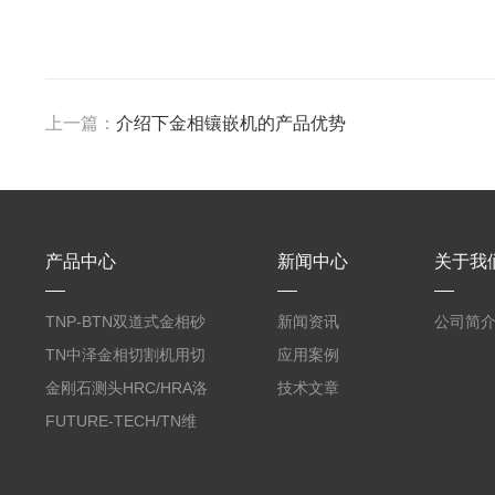
上一篇：
介绍下金相镶嵌机的产品优势
产品中心
新闻中心
关于我
TNP-BTN双道式金相砂
新闻资讯
公司简
带机/金相研磨机
TN中泽金相切割机用切
应用案例
削油/金相冷却液
金刚石测头HRC/HRA洛
技术文章
氏硬度计专用
FUTURE-TECH/TN维
氏金刚石压头HV/HMV