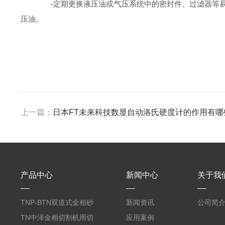
-定期更换液压油或气压系统中的密封件、过滤器等易
压油。
上一篇：
日本FT未来科技数显自动洛氏硬度计的作用有哪
产品中心
新闻中心
关于我
TNP-BTN双道式金相砂
新闻资讯
公司简
带机/金相研磨机
TN中泽金相切割机用切
应用案例