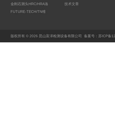
削油/金相冷却液
金刚石测头HRC/HRA洛
技术文章
氏硬度计专用
FUTURE-TECH/TN维
氏金刚石压头HV/HMV
版权所有 © 2026 昆山富泽检测设备有限公司
备案号：苏ICP备120