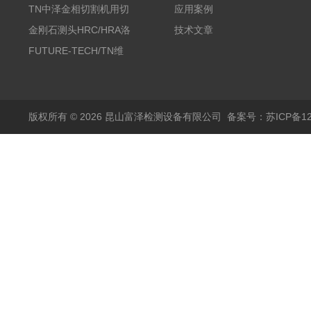
带机/金相研磨机
TN中泽金相切割机用切
应用案例
削油/金相冷却液
金刚石测头HRC/HRA洛
技术文章
氏硬度计专用
FUTURE-TECH/TN维
氏金刚石压头HV/HMV
版权所有 © 2026 昆山富泽检测设备有限公司
备案号：苏ICP备120