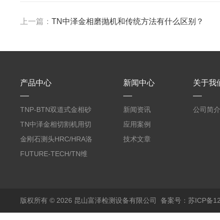
上一篇：
TN中泽金相磨抛机和传统方法有什么区别？
产品中心
新闻中心
关于我
TNP-BTN双道式金相砂
新闻资讯
公司简
带机/金相研磨机
TN中泽金相切割机用切
应用案例
削油/金相冷却液
金刚石测头HRC/HRA洛
技术文章
氏硬度计专用
FUTURE-TECH/TN维
氏金刚石压头HV/HMV
版权所有 © 2026 昆山富泽检测设备有限公司
备案号：苏ICP备120