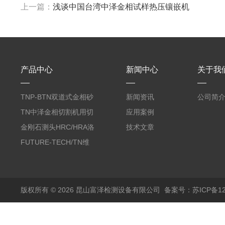
上一篇：
浅谈中国台湾中泽金相试样热压镶嵌机
产品中心
新闻中心
关于我
TNP-BTN双道式金相砂
新闻资讯
公司简
带机/金相研磨机
TN中泽金相切割机用切
应用案例
削油/金相冷却液
金刚石测头HRC/HRA洛
技术文章
氏硬度计专用
FUTURE-TECH/TN维
氏金刚石压头HV/HMV
版权所有 © 2026 昆山富泽检测设备有限公司
备案号：苏ICP备120