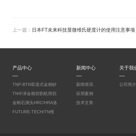
上一篇：
日本FT未来科技显微维氏硬度计的使用注意事项
产品中心
新闻中心
关于我
TNP-BTN双道式金相砂
新闻资讯
公司简
带机/金相研磨机
TN中泽金相切割机用切
应用案例
削油/金相冷却液
金刚石测头HRC/HRA洛
技术文章
氏硬度计专用
FUTURE-TECH/TN维
氏金刚石压头HV/HMV