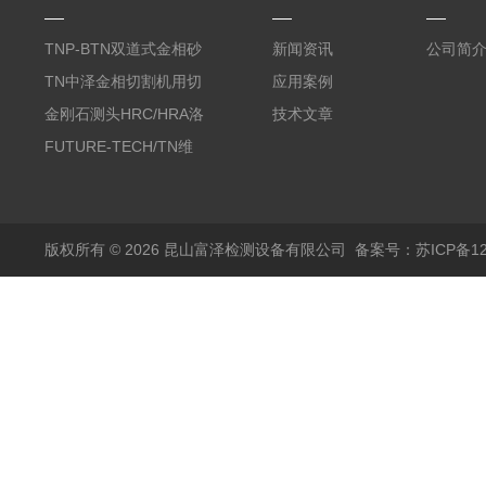
TNP-BTN双道式金相砂
新闻资讯
公司简
带机/金相研磨机
TN中泽金相切割机用切
应用案例
削油/金相冷却液
金刚石测头HRC/HRA洛
技术文章
氏硬度计专用
FUTURE-TECH/TN维
氏金刚石压头HV/HMV
版权所有 © 2026 昆山富泽检测设备有限公司
备案号：苏ICP备120