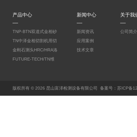
产品中心
新闻中心
关于我
TNP-BTN双道式金相砂
新闻资讯
公司简
带机/金相研磨机
TN中泽金相切割机用切
应用案例
削油/金相冷却液
金刚石测头HRC/HRA洛
技术文章
氏硬度计专用
FUTURE-TECH/TN维
氏金刚石压头HV/HMV
版权所有 © 2026 昆山富泽检测设备有限公司
备案号：苏ICP备120