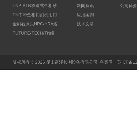
TNP-BTN双道式金相砂
新闻资讯
公司简
带机/金相研磨机
TN中泽金相切割机用切
应用案例
削油/金相冷却液
金刚石测头HRC/HRA洛
技术文章
氏硬度计专用
FUTURE-TECH/TN维
氏金刚石压头HV/HMV
版权所有 © 2026 昆山富泽检测设备有限公司
备案号：苏ICP备120