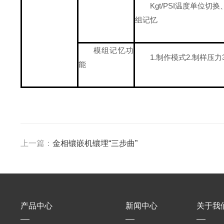
Kgt/PSI温度单
组记忆
模组记忆功
1.制作模式2.制样压力
能
上一篇：
金相镶嵌机镶埋“三步曲”
产品中心
新闻中心
关于我