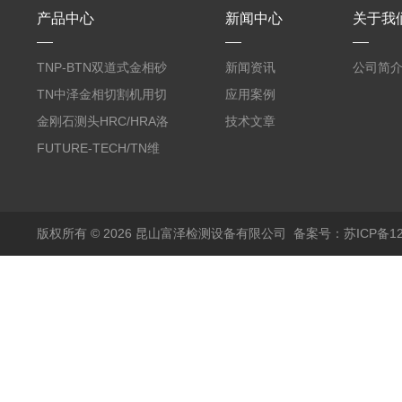
产品中心
新闻中心
关于我
TNP-BTN双道式金相砂
新闻资讯
公司简
带机/金相研磨机
TN中泽金相切割机用切
应用案例
削油/金相冷却液
金刚石测头HRC/HRA洛
技术文章
氏硬度计专用
FUTURE-TECH/TN维
氏金刚石压头HV/HMV
版权所有 © 2026 昆山富泽检测设备有限公司
备案号：苏ICP备120