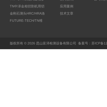
带机/金相研磨机
TN中泽金相切割机用切
应用案例
削油/金相冷却液
金刚石测头HRC/HRA洛
技术文章
氏硬度计专用
FUTURE-TECH/TN维
氏金刚石压头HV/HMV
版权所有 © 2026 昆山富泽检测设备有限公司
备案号：苏ICP备120