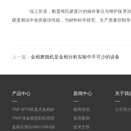
综上所述，数显维氏硬度计的操作要点与维护保养涉及
硬度测试中发挥最佳性能，为材料科学研究、生产质量控制等
上一篇：
金相磨抛机是金相分析实验中不可少的设备
产品中心
新闻中心
关于我
TNP-BTN双道式金相砂
新闻资讯
公司简
带机/金相研磨机
TN中泽金相切割机用切
应用案例
削油/金相冷却液
金刚石测头HRC/HRA洛
技术文章