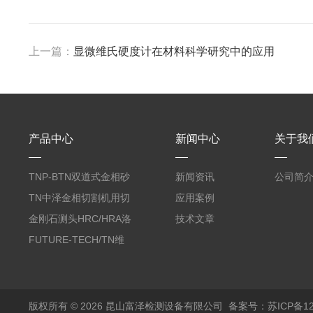
上一篇：
显微维氏硬度计在材料科学研究中的应用
产品中心
新闻中心
关于我
TNP-BTN双道式金相砂
新闻资讯
公司简
带机/金相研磨机
TN中泽金相切割机用切
应用案例
削油/金相冷却液
金刚石测头HRC/HRA洛
技术文章
氏硬度计专用
FUTURE-TECH/TN维
氏金刚石压头HV/HMV
版权所有 © 2026 昆山富泽检测设备有限公司
备案号：苏ICP备120