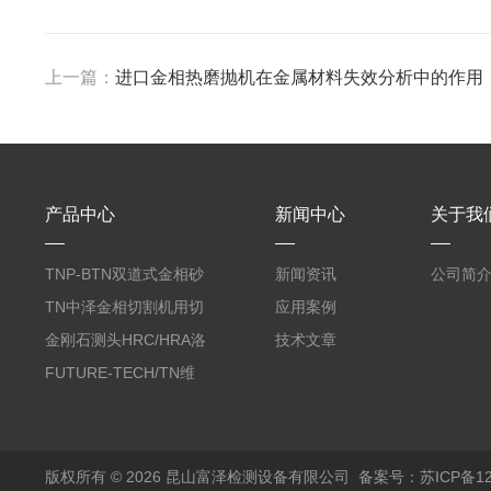
上一篇：
进口金相热磨抛机在金属材料失效分析中的作用
产品中心
新闻中心
关于我
TNP-BTN双道式金相砂
新闻资讯
公司简
带机/金相研磨机
TN中泽金相切割机用切
应用案例
削油/金相冷却液
金刚石测头HRC/HRA洛
技术文章
氏硬度计专用
FUTURE-TECH/TN维
氏金刚石压头HV/HMV
版权所有 © 2026 昆山富泽检测设备有限公司
备案号：苏ICP备120