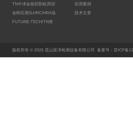
带机/金相研磨机
TN中泽金相切割机用切
应用案例
削油/金相冷却液
金刚石测头HRC/HRA洛
技术文章
氏硬度计专用
FUTURE-TECH/TN维
氏金刚石压头HV/HMV
版权所有 © 2026 昆山富泽检测设备有限公司
备案号：苏ICP备120