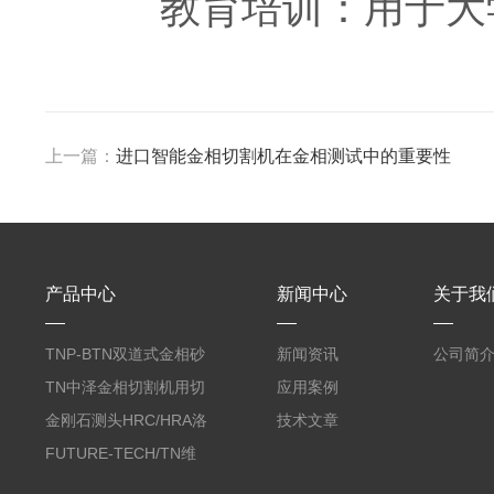
教育培训：用于大学
上一篇：
进口智能金相切割机在金相测试中的重要性
产品中心
新闻中心
关于我
TNP-BTN双道式金相砂
新闻资讯
公司简
带机/金相研磨机
TN中泽金相切割机用切
应用案例
削油/金相冷却液
金刚石测头HRC/HRA洛
技术文章
氏硬度计专用
FUTURE-TECH/TN维
氏金刚石压头HV/HMV