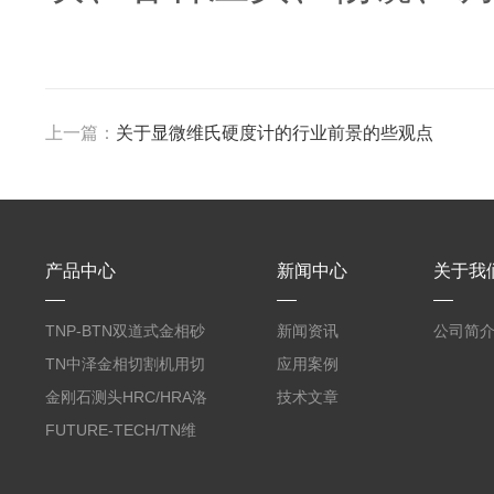
上一篇：
关于显微维氏硬度计的行业前景的些观点
产品中心
新闻中心
关于我
TNP-BTN双道式金相砂
新闻资讯
公司简
带机/金相研磨机
TN中泽金相切割机用切
应用案例
削油/金相冷却液
金刚石测头HRC/HRA洛
技术文章
氏硬度计专用
FUTURE-TECH/TN维
氏金刚石压头HV/HMV